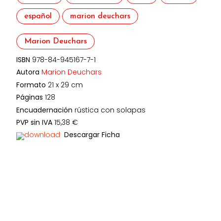
español
marion deuchars
Marion Deuchars
ISBN
978-84-945167-7-1
Autora
Marion Deuchars
Formato
21 x 29 cm
Páginas
128
Encuadernación
rústica con solapas
PVP sin IVA
15,38 €
Descargar Ficha