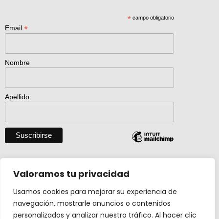
*
campo obligatorio
*
Email
Nombre
Apellido
Descargar catálogo entero en pdf
Valoramos tu privacidad
Usamos cookies para mejorar su experiencia de
navegación, mostrarle anuncios o contenidos
Actividad creada con el apoyo de
personalizados y analizar nuestro tráfico. Al hacer clic