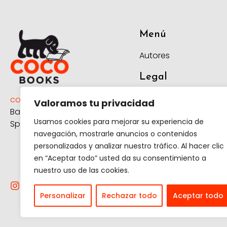
Menú
Autores
Legal
Aviso Legal
coco@cocobooks.com
Valoramos tu privacidad
Barcelona, Catalunya,
Política de
Usamos cookies para mejorar su experiencia de
Spain
privacidad
navegación, mostrarle anuncios o contenidos
Política de
personalizados y analizar nuestro tráfico. Al hacer clic
cookies
en “Aceptar todo” usted da su consentimiento a
Política de
nuestro uso de las cookies.
devolución y
envío
Personalizar
Rechazar todo
Aceptar todo