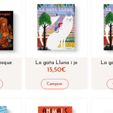
osque
La gata Lluna i jo
La g
€
15,50
€