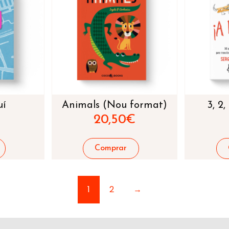
uí
Animals (Nou format)
3, 2,
20,50
€
1
2
→