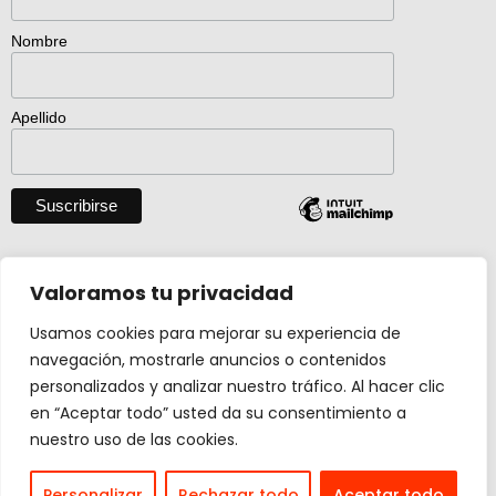
Nombre
Apellido
Descargar catálogo entero en pdf
Valoramos tu privacidad
Usamos cookies para mejorar su experiencia de
navegación, mostrarle anuncios o contenidos
Actividad creada con el apoyo de
personalizados y analizar nuestro tráfico. Al hacer clic
Ministerio Cultura y Deporte.
en “Aceptar todo” usted da su consentimiento a
nuestro uso de las cookies.
Design by
carmengalan.com
Personalizar
Rechazar todo
Aceptar todo