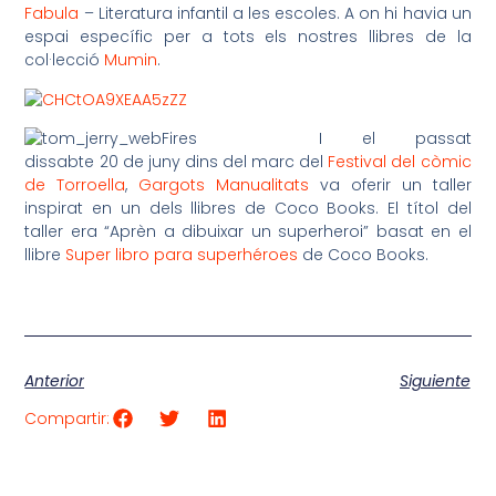
Fabula
– Literatura infantil a les escoles. A on hi havia un
espai específic per a tots els nostres llibres de la
col·lecció
Mumin
.
I el passat
dissabte 20 de juny dins del marc del
Festival del còmic
de Torroella
,
Gargots Manualitats
va oferir un taller
inspirat en un dels llibres de Coco Books. El títol del
taller era “Aprèn a dibuixar un superheroi” basat en el
llibre
Super libro para superhéroes
de Coco Books.
Anterior
Siguiente
Compartir: