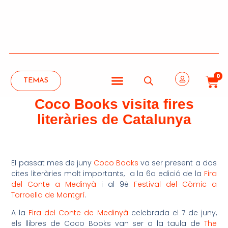
0
TEMAS
Coco Books visita fires
literàries de Catalunya
El passat mes de juny
Coco Books
va ser present a dos
cites literàries molt importants, a la 6a edició de la
Fira
del Conte a Medinyà
i al 9è
Festival del Còmic a
Torroella de Montgrí
.
A la
Fira del Conte de Medinyà
celebrada el 7 de juny,
els llibres de Coco Books van ser a la taula de
The