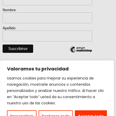
Nombre
Apellido
Descargar catálogo entero en pdf
Valoramos tu privacidad
Usamos cookies para mejorar su experiencia de
navegación, mostrarle anuncios o contenidos
Actividad creada con el apoyo de
personalizados y analizar nuestro tráfico. Al hacer clic
Ministerio Cultura y Deporte.
en “Aceptar todo” usted da su consentimiento a
nuestro uso de las cookies.
Design by
carmengalan.com