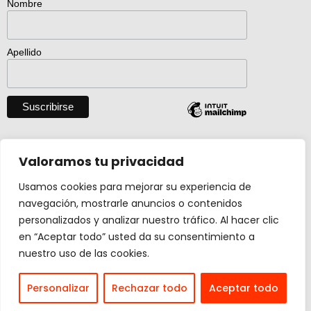
Nombre
Apellido
Descargar catálogo entero en pdf
Valoramos tu privacidad
Usamos cookies para mejorar su experiencia de
navegación, mostrarle anuncios o contenidos
Actividad creada con el apoyo de
personalizados y analizar nuestro tráfico. Al hacer clic
Ministerio Cultura y Deporte.
en “Aceptar todo” usted da su consentimiento a
nuestro uso de las cookies.
Design by
carmengalan.com
Personalizar
Rechazar todo
Aceptar todo