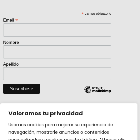
*
campo obligatorio
*
Email
Nombre
Apellido
Descargar catálogo entero en pdf
Valoramos tu privacidad
Usamos cookies para mejorar su experiencia de
navegación, mostrarle anuncios o contenidos
Actividad creada con el apoyo de
personalizados y analizar nuestro tráfico. Al hacer clic