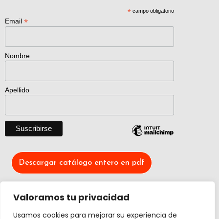
*
campo obligatorio
*
Email
Nombre
Apellido
Descargar catálogo entero en pdf
Valoramos tu privacidad
Actividad creada con el apoyo de
Ministerio Cultura y Deporte.
Usamos cookies para mejorar su experiencia de