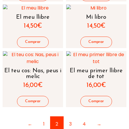
El meu llibre
Mi libro
14,50
€
14,50
€
El teu cos: Nas, peus i
El meu primer llibre
melic
de tot
16,00
€
16,00
€
←
1
2
3
4
→