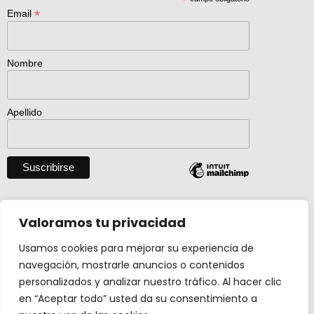
*
*
Email
Nombre
Apellido
Descargar catálogo entero en pdf
Valoramos tu privacidad
Usamos cookies para mejorar su experiencia de
navegación, mostrarle anuncios o contenidos
Actividad creada con el apoyo de
personalizados y analizar nuestro tráfico. Al hacer clic
Ministerio Cultura y Deporte.
en “Aceptar todo” usted da su consentimiento a