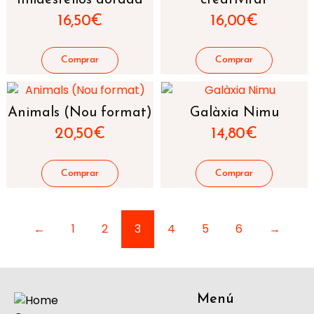
mildestellos dorada
creativitat
16,50
€
16,00
€
Animals (Nou format)
Galàxia Nimu
20,50
€
14,80
€
←
1
2
3
4
5
6
→
Menú