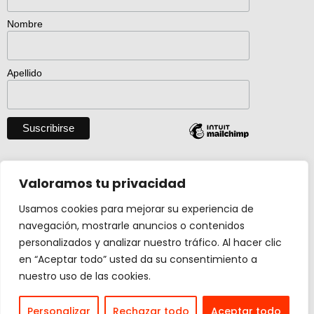
Nombre
Apellido
Descargar catálogo entero en pdf
Valoramos tu privacidad
Usamos cookies para mejorar su experiencia de
navegación, mostrarle anuncios o contenidos
Actividad creada con el apoyo de
personalizados y analizar nuestro tráfico. Al hacer clic
Ministerio Cultura y Deporte.
en “Aceptar todo” usted da su consentimiento a
nuestro uso de las cookies.
Design by
carmengalan.com
Personalizar
Rechazar todo
Aceptar todo