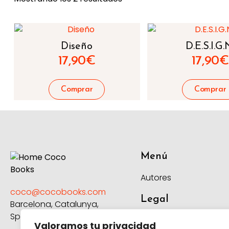
Diseño
D.E.S.I.G.
17,90
€
17,90
€
Menú
Autores
coco@cocobooks.com
Legal
Barcelona, Catalunya,
Spain
Aviso Legal
Valoramos tu privacidad