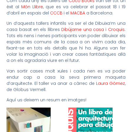
Com cada any els tallers de
Coco Books
van ser tot un
èxit al
Món Llibr
e
, que es va celebrar el passat 18 i 19
d’abril en espais del
CCCB
i el
MACBA
a Barcelona.
Un d’aquests tallers infantils va ser el de Dibuixa’m una
casa basat en els llibres
Dibújame una casa
i
Croquis
.
Tots els nens i nenes participants van poder dibuixar els
espais més comuns de la casa a on vivim cada dia,
fixant-se en tots els detalls que hi ha. Alguns van fer
volar la imaginació i van crear cases fantàstiques allà
a on els agradaria viure en el futur.
Van sortir cases molt xules i cada nen es va poder
endur cap a casa la seva primera maqueta
d’arquitecte. El taller va anar a càrrec de
Laura Gómez
,
de Globus Vermell.
Aquí us deixem un resum en imatges!