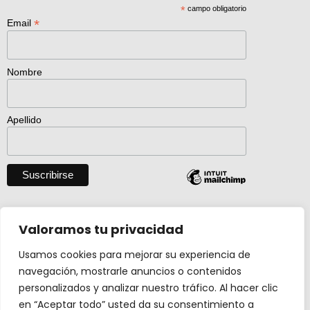
*
campo obligatorio
*
Email
Nombre
Apellido
Descargar catálogo entero en pdf
Valoramos tu privacidad
Usamos cookies para mejorar su experiencia de
navegación, mostrarle anuncios o contenidos
Actividad creada con el apoyo de
personalizados y analizar nuestro tráfico. Al hacer clic
Ministerio Cultura y Deporte.
en “Aceptar todo” usted da su consentimiento a