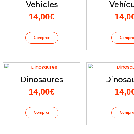
Vehicles
Vehícu
14,00
€
14,0
Dinosaures
Dinosau
14,00
€
14,0