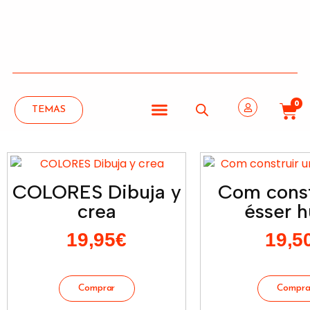
0
TEMAS
COLORES Dibuja y
Com const
crea
ésser 
19,95
€
19,5