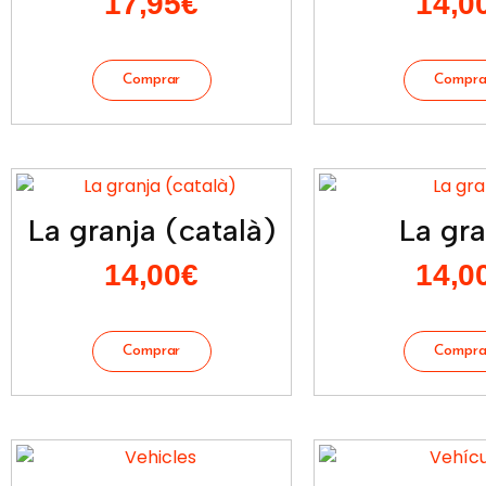
17,95
€
14,0
La granja (català)
La gra
14,00
€
14,0