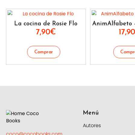
La cocina de Rosie Flo
AnimAlfabeto 
7,90
€
17,9
Menú
Autores
coco@cocobooks.com