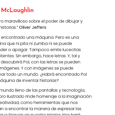
 McLaughlin
bro maravilloso sobre el poder de dibujar y
historias.
”
Oliver Jeffers
a encontrado una máquina. Pero es una
na que ni pita ni zumba ni se puede
der o apagar. Tampoco emite lucecitas
itentes. Sin embargo, hace letras. Y, tal y
descubrirá Pol, con las letras se pueden
 imágenes. Y con imágenes se puede
nar todo un mundo. ¿Habrá encontrado Pol
áquina de inventar historias?
mundo lleno de las pantallas y tecnología,
ibro ilustrado rinde homenaje a la imaginación
creatividad, como herramientas que nos
n a encontrar la manera de expresar las
que hierven en nuestro interior. Nos hará