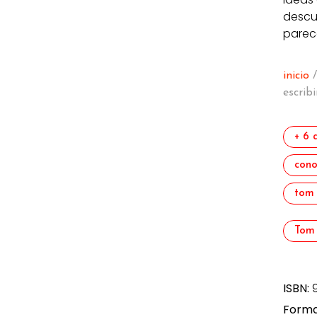
descu
parece
inicio
escribi
+ 6 
cono
tom 
Tom
ISBN:
Forma