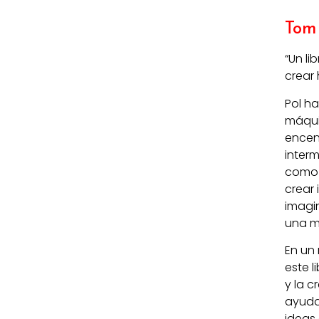
Tom
“
Un li
crear 
Pol h
máqui
encen
interm
como 
crear
imagi
una m
En un 
este l
y la 
ayuda
ideas 