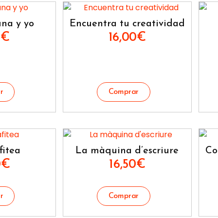
na y yo
Encuentra tu creatividad
0
€
16,00
€
fitea
La màquina d’escriure
Col
0
€
16,50
€