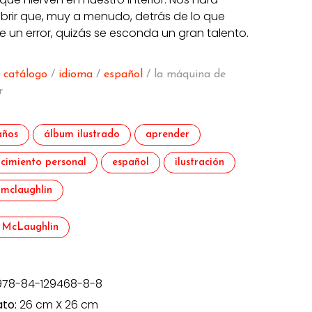
brir que, muy a menudo, detrás de lo que
 un error, quizás se esconda un gran talento.
/
catálogo
/
idioma
/
español
/ la máquina de
r
años
álbum ilustrado
aprender
cimiento personal
español
ilustración
mclaughlin
 McLaughlin
978-84-129468-8-8
to:
26 cm X 26 cm