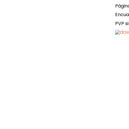
Págin
Encua
PVP si