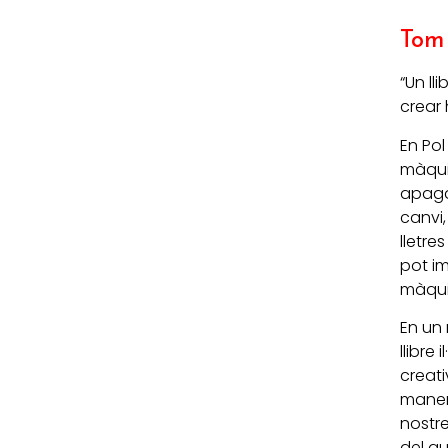
Tom
“
Un ll
crear 
En Po
màquin
apaga
canvi,
lletre
pot i
màquin
En un 
llibre
creati
manera
nostre
del qu