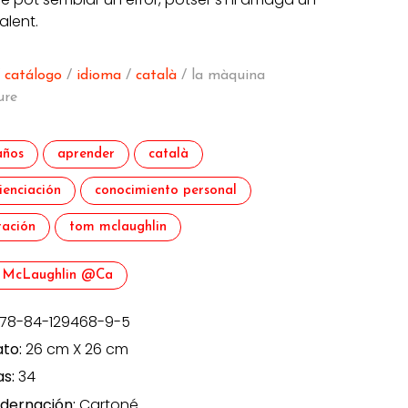
alent.
/
catálogo
/
idioma
/
català
/ la màquina
ure
años
aprender
català
ienciación
conocimiento personal
tración
tom mclaughlin
 McLaughlin @ca
78-84-129468-9-5
to:
26 cm X 26 cm
as:
34
dernación:
Cartoné