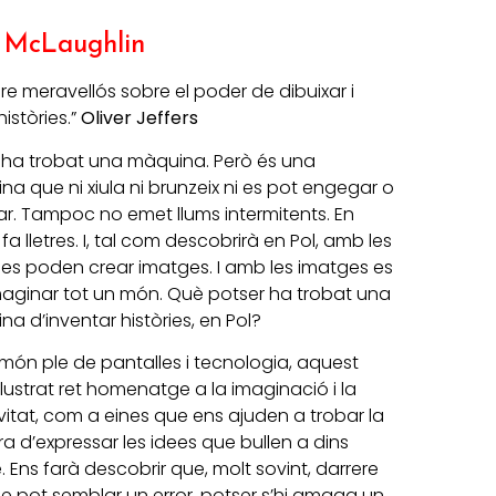
 McLaughlin
ibre meravellós sobre el poder de dibuixar i
històries.
”
Oliver Jeffers
l ha trobat una màquina. Però és una
a que ni xiula ni brunzeix ni es pot engegar o
r. Tampoc no emet llums intermitents. En
 fa lletres. I, tal com descobrirà en Pol, amb les
s es poden crear imatges. I amb les imatges es
maginar tot un món. Què potser ha trobat una
a d’inventar històries, en Pol?
món ple de pantalles i tecnologia, aquest
 il·lustrat ret homenatge a la imaginació i la
vitat, com a eines que ens ajuden a trobar la
 d’expressar les idees que bullen a dins
. Ens farà descobrir que, molt sovint, darrere
e pot semblar un error, potser s’hi amaga un