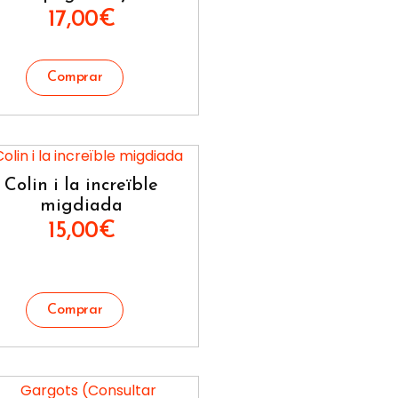
17,00
€
Colin i la increïble
migdiada
15,00
€