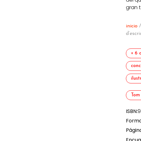
gran t
inicio
d’escri
+ 6 
conc
ilus
Tom
ISBN:
9
Forma
Págin
Encua