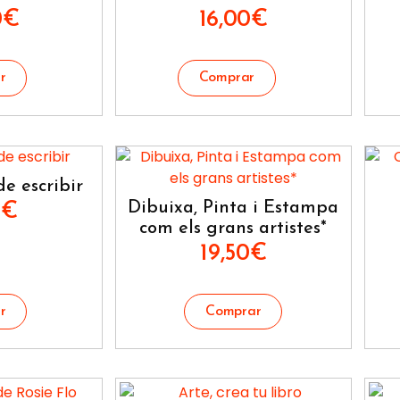
0
€
16,00
€
e escribir
Dibuixa, Pinta i Estampa
0
€
com els grans artistes*
19,50
€