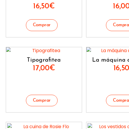
16,50
€
16,0
Tipografitea
La máquina d
17,00
€
16,5