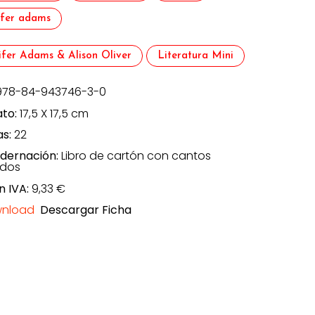
ifer adams
ifer Adams & Alison Oliver
Literatura Mini
978-84-943746-3-0
to:
17,5 X 17,5 cm
as:
22
dernación:
Libro de cartón con cantos
ndos
n IVA:
9,33 €
Descargar Ficha