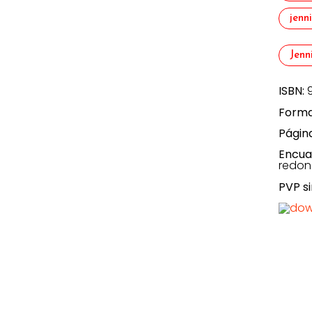
jenn
Jenn
ISBN:
Forma
Págin
Encua
redo
PVP si