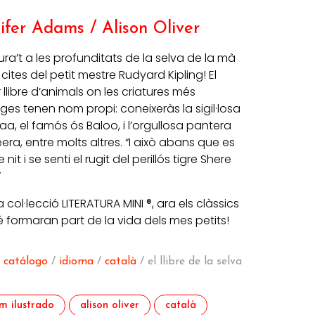
ifer Adams / Alison Oliver
ra’t a les profunditats de la selva de la mà
 cites del petit mestre Rudyard Kipling! El
 llibre d’animals on les criatures més
ges tenen nom propi: coneixeràs la sigil·losa
aa, el famós ós Baloo, i l’orgullosa pantera
ra, entre molts altres. “I això abans que es
 nit i se senti el rugit del perillós tigre Shere
”
 col·lecció LITERATURA MINI ®, ara els clàssics
 formaran part de la vida dels mes petits!
/
catálogo
/
idioma
/
català
/ el llibre de la selva
m ilustrado
alison oliver
català