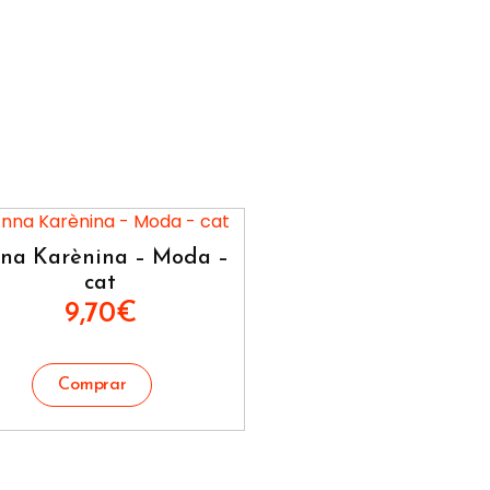
na Karènina – Moda –
cat
9,70
€