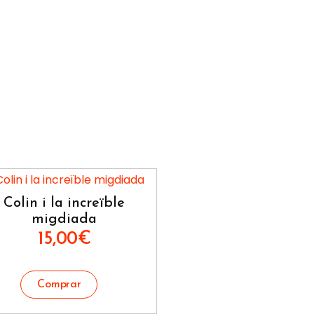
Colin i la increïble
migdiada
15,00
€