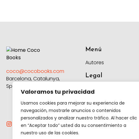
Menú
Autores
coco@cocobooks.com
Legal
Barcelona, Catalunya,
Spain
Aviso Legal
Valoramos tu privacidad
Política de
Usamos cookies para mejorar su experiencia de
privacidad
navegación, mostrarle anuncios o contenidos
Política de
personalizados y analizar nuestro tráfico. Al hacer clic
cookies
en “Aceptar todo” usted da su consentimiento a
Política de
nuestro uso de las cookies.
devolución y