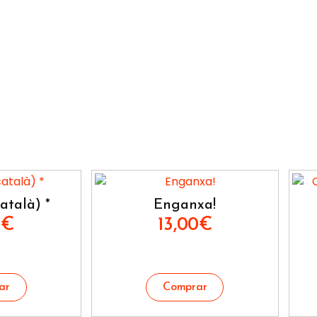
atalà) *
Enganxa!
0
€
13,00
€