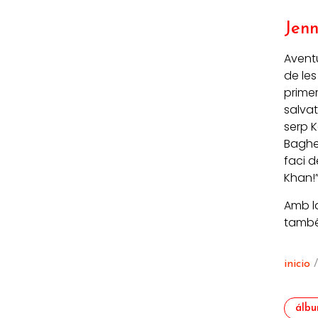
Jenn
Aventu
de les
primer
salvat
serp K
Baghee
faci de
Khan!
Amb la
també
inicio
álbu