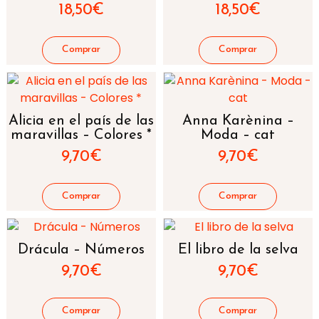
18,50
€
18,50
€
Alicia en el país de las
Anna Karènina –
maravillas – Colores *
Moda – cat
9,70
€
9,70
€
Drácula – Números
El libro de la selva
9,70
€
9,70
€