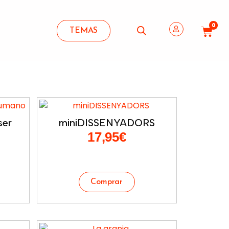
0
TEMAS
ser
miniDISSENYADORS
17,95
€