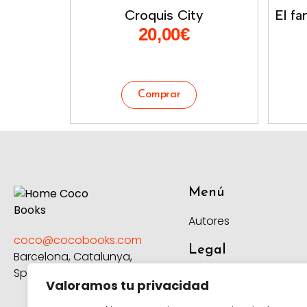
Croquis City
El fa
20,00
€
Menú
Autores
coco@cocobooks.com
Legal
Barcelona, Catalunya,
Spain
Aviso Legal
Valoramos tu privacidad
Política de