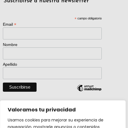
Suscribirse a nuestra newsletter
*
campo obligatorio
*
Email
Nombre
Apellido
Descargar catálogo entero en pdf
Valoramos tu privacidad
Usamos cookies para mejorar su experiencia de
navegación, mostrarle anuncios o contenidos