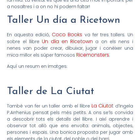
a nosaltres i a on no hi podem faltar!
Taller Un día a Ricetown
Coco Books
En aquesta edició,
va fer tres tallers. Un
Un día en Ricetown
sobre el llibre
a on els nens i
nenes van poder crear, dibuixar, jugar i conèixer una
Ricemonsters
mica millor els súper famosos
.
Aquí un resum en imatges.
Taller de La Ciutat
La Ciutat
També van fer un taller amb el llibre
d’Ingela
P.Arrhenius pensat pels més petits. A ons se’ls convida
a descobrir tots els detalls del llibre. I així aprendre i
observar tot allò que ens envolta: animals, objectes,
persones i espais. Una bonica proposta per jugar amb
els elements de la ciutat, del poble o del barri.