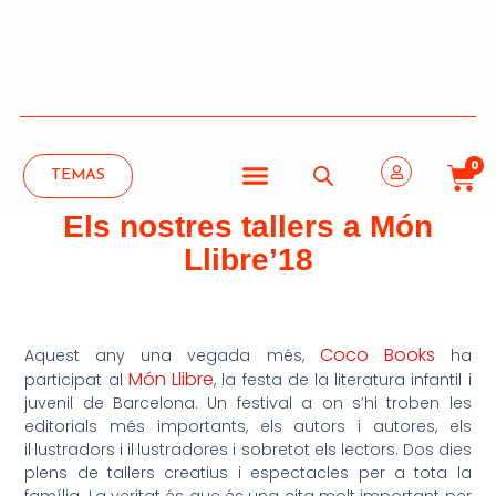
0
TEMAS
Els nostres tallers a Món
Llibre’18
Coco Books
Aquest any una vegada més,
ha
Món Llibre
participat al
, la festa de la literatura infantil i
juvenil de Barcelona. Un festival a on s’hi troben les
editorials més importants, els autors i autores, els
il·lustradors i il·lustradores i sobretot els lectors. Dos dies
plens de tallers creatius i espectacles per a tota la
família. La veritat és que és una cita molt important per