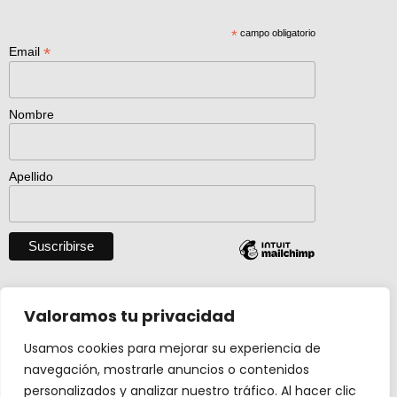
*
campo obligatorio
*
Email
Nombre
Apellido
Descargar catálogo entero en pdf
Valoramos tu privacidad
Usamos cookies para mejorar su experiencia de
navegación, mostrarle anuncios o contenidos
Actividad creada con el apoyo de
personalizados y analizar nuestro tráfico. Al hacer clic