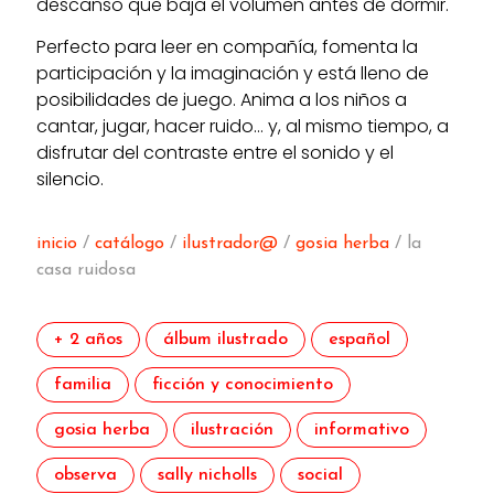
descanso que baja el volumen antes de dormir.
Perfecto para leer en compañía, fomenta la
participación y la imaginación y está lleno de
posibilidades de juego. Anima a los niños a
cantar, jugar, hacer ruido… y, al mismo tiempo, a
disfrutar del contraste entre el sonido y el
silencio.
inicio
/
catálogo
/
ilustrador@
/
gosia herba
/ la
casa ruidosa
+ 2 años
álbum ilustrado
español
familia
ficción y conocimiento
gosia herba
ilustración
informativo
observa
sally nicholls
social