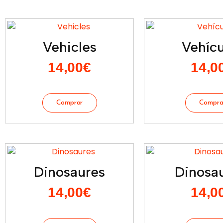
Vehicles
Vehícu
14,00
€
14,0
Dinosaures
Dinosau
14,00
€
14,0