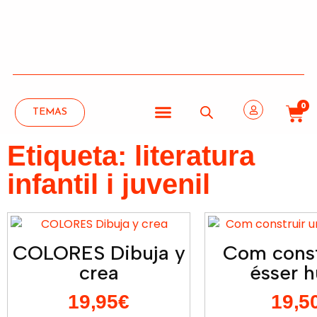
0
TEMAS
Etiqueta: literatura
infantil i juvenil
COLORES Dibuja y
Com const
crea
ésser 
19,95
€
19,5