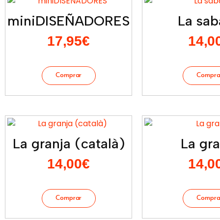
miniDISEÑADORES
La sab
17,95
€
14,0
La granja (català)
La gra
14,00
€
14,0