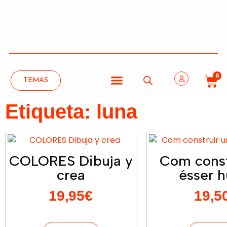
0
TEMAS
Etiqueta: luna
COLORES Dibuja y
Com const
crea
ésser 
19,95
€
19,5