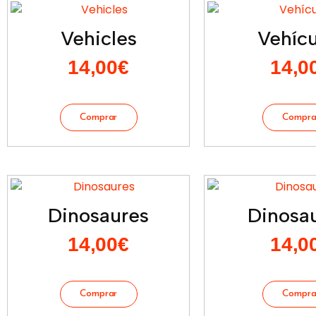
Vehicles
Vehícu
14,00
€
14,0
Dinosaures
Dinosau
14,00
€
14,0