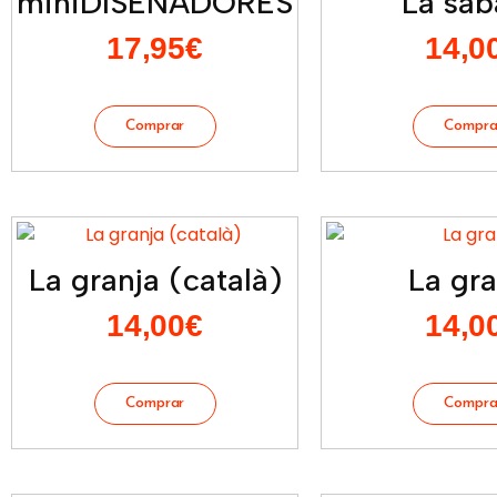
miniDISEÑADORES
La sab
17,95
€
14,0
La granja (català)
La gra
14,00
€
14,0