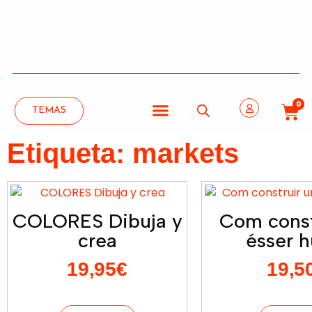
0
TEMAS
Etiqueta: markets
COLORES Dibuja y
Com const
crea
ésser 
19,95
€
19,5