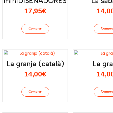
miniDISEÑADORES
La sab
17,95
€
14,0
La granja (català)
La gra
14,00
€
14,0