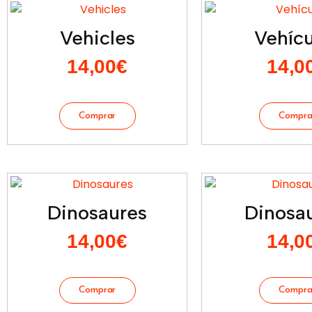
Vehicles
Vehícu
14,00
€
14,0
Dinosaures
Dinosau
14,00
€
14,0