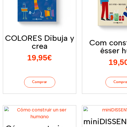
COLORES Dibuja y
Com const
crea
ésser 
19,95
€
19,5
miniDISSE