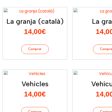
La granja (català)
La gra
14,00
€
14,0
Vehicles
Vehícu
14,00
€
14,0